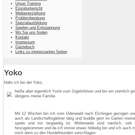
Unser Training
Einzelunterricht
Welpenerziehung
Problemberatung
Spezialausbildung
Spielen und Entspannung
Wo Sie uns finden
Kontakt
Impressum
Gästebuch
Links zu interessanten Seiten
Yoko
Hallo ich bin der Yoko,
heiße aber eigentlich Yoshi zum Gigelsfelsen und bin ein ziemlich g
übrigens meine Familie.
Mit 12 Wochen bin ich vom Odenwald nach Elchingen gezogen und 
auch als Landschaftsgärtner tätig und buddle gern im Garten meiner
spiele und mir langweilig ist. Mittlerweile sind nämlich, seit
hinzugekommen und da ich immer etwas hibbelig bin und ich auch m
mich dann zu den Hundefreunden verschlagen.