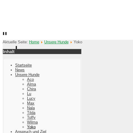
Hundefreunde Waldhausen e.V.
Abwechslungsreich - Vielseitig - Konsequent
Aktuelle Seite:
Home
Unsere Hunde
Yoko
Inhalt
Startseite
News
Unsere Hunde
Aco
Alma
Chira
Lu
Lucy
Max
Nala
Tilda
Toffy
Wilma
Yoko
Anspruch und Ziel