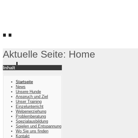
Hundefreunde Waldhausen e.V.
Abwechslungsreich - Vielseitig - Konsequent
Aktuelle Seite:
Home
Inhalt
Startseite
News
Unsere Hunde
Anspruch und Ziel
Unser Training
Einzelunterricht
Welpenerziehung
Problemberatung
Spezialausbildung
Spielen und Entspannung
Wo Sie uns finden
Kontakt